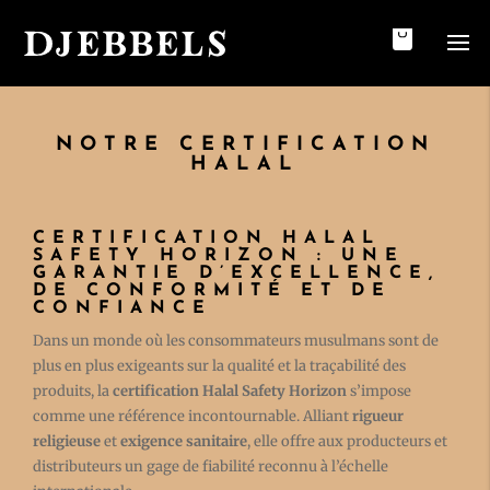
NOTRE CERTIFICATION
HALAL
CERTIFICATION HALAL
SAFETY HORIZON : UNE
GARANTIE D’EXCELLENCE,
DE CONFORMITÉ ET DE
CONFIANCE
Dans un monde où les consommateurs musulmans sont de
plus en plus exigeants sur la qualité et la traçabilité des
produits, la
certification Halal Safety Horizon
s’impose
comme une référence incontournable. Alliant
rigueur
religieuse
et
exigence sanitaire
, elle offre aux producteurs et
distributeurs un gage de fiabilité reconnu à l’échelle