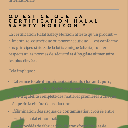
internationale.
QU’EST-CE QUE LA
CERTIFICATION HALAL
SAFETY HORIZON ?
La certification Halal Safety Horizon atteste qu’un produit —
alimentaire, cosmétique ou pharmaceutique — est conforme
aux
principes stricts de la loi islamique (charia)
tout en
respectant les normes
de sécurité et d’hygiène alimentaire
les plus élevées
.
Cela implique :
L’
absence totale d’ingrédients interdits (haram)
: porc,
alcool, sang, gélatine d’origine animale non halal, etc.
Une
traçabilité complète
des matières premières à chaque
étape de la chaîne de production.
L’élimination des risques de
contamination croisée
entre
produits halal et non halal.
Des procédés de fabrication, de transformation et de