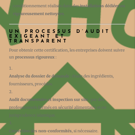
conditionnement réalisés dans des
installations dédiées ou
rigoureusement nettoyées
.
UN PROCESSUS D’AUDIT
EXIGEANT ET
TRANSPARENT
Pour obtenir cette certification, les entreprises doivent suivre
un
processus rigoureux
:
Analyse du dossier de demande
: étude des ingrédients,
fournisseurs, procédés.
Audit documentaire et inspection sur site
: par des
professionnels formés en sécurité alimentaire et en
jurisprudence islamique.
Correction des non-conformités
, si nécessaire.