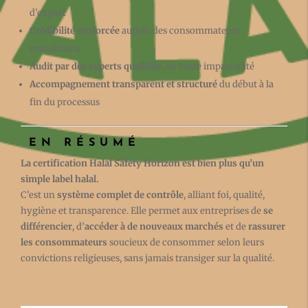
d’export
Crédibilité renforcée
auprès des consommateurs
musulmans
Audit par des experts qualifiés
, en toute impartialité
Accompagnement transparent et structuré
du début à la
fin du processus
EN RÉSUMÉ
La certification Halal Safety Horizon est bien plus qu’un
simple label halal.
C’est un
système complet de contrôle
, alliant foi, qualité,
hygiène et transparence. Elle permet aux entreprises de
se
différencier
, d’
accéder à de nouveaux marchés
et de
rassurer
les consommateurs
soucieux de consommer selon leurs
convictions religieuses, sans jamais transiger sur la qualité.