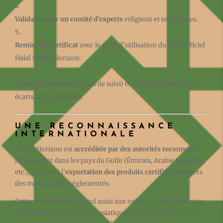
Validation par un comité d’experts
religieux et techniques.
Remise du certificat
avec le droit d’utilisation du logo officiel
Halal Safety Horizon.
Contrôles annuels
(audits de suivi) et audits inopinés si des
écarts sont suspectés.
UNE RECONNAISSANCE
INTERNATIONALE
Safety Horizon est
accréditée par des autorités reconnues
,
notamment dans les pays du Golfe (Émirats, Arabie Saoudite,
etc.), facilitant l’
exportation des produits certifiés halal
vers
des marchés très réglementés.
Cette certification répond aussi aux exigences de nombreux
distributeurs européens et asiatiques, désireux de proposer