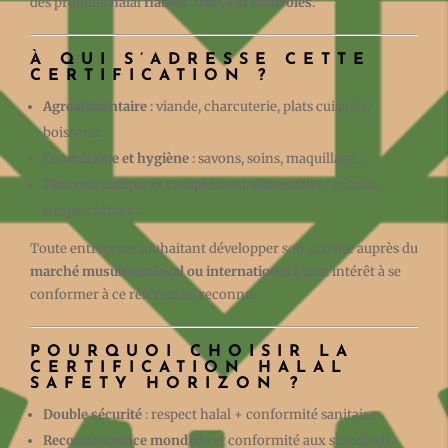
des produits halal
fiables, tracés et contrôlés
.
À QUI S’ADRESSE CETTE
CERTIFICATION ?
Agroalimentaire
: viande, charcuterie, plats cuisinés,
boissons…
Cosmétique et hygiène
: savons, soins, maquillage…
Pharmaceutique et complément alimentaire
: gélules,
sirops, crèmes…
Toute entreprise souhaitant développer son activité auprès du
marché musulman local ou international
a tout intérêt à se
conformer à ce référentiel reconnu.
POURQUOI CHOISIR LA
CERTIFICATION HALAL
SAFETY HORIZON ?
Double sécurité
: respect halal + conformité sanitaire
Reconnaissance mondiale
et conformité aux standards